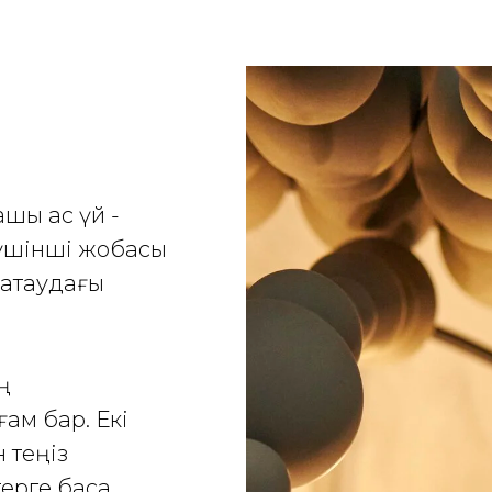
шық ас үй -
 үшінші жобасы
атаудағы
ң
ам бар. Екі
н теңіз
терге баса