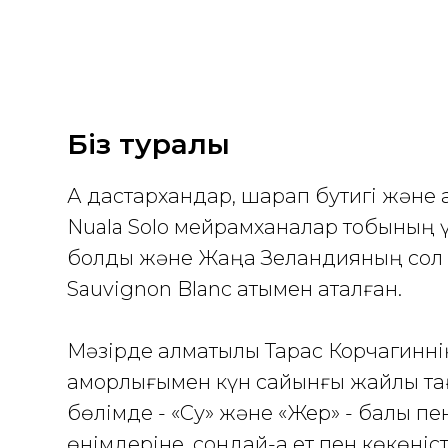
Біз туралы
Ақ дастархандар, шарап бутигі және а
Nuala Solo мейрамханалар тобының
болды және Жаңа Зеландияның сол 
Sauvignon Blanc атымен аталған.
Мәзірде алматылық Тарас Корчагинні
қамқорлығымен күн сайынғы жайлы тағ
бөлімде - «Су» және «Жер» - балық пе
өнімдеріне, сондай-ақ ет пен көкөніс