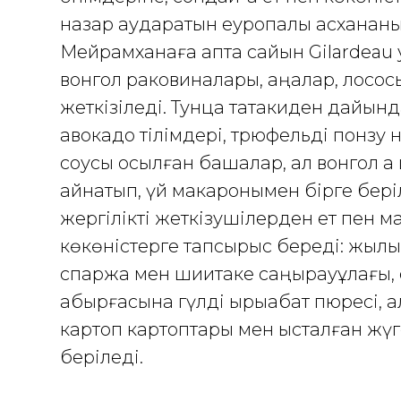
назар аударатын еуропалық асханан
Мейрамханаға апта сайын Gilardeau
вонгол раковиналары, қаңқалар, лосо
жеткізіледі. Тунца татакиден дайынд
авокадо тілімдері, трюфельді понзу 
соусы қосылған бақшалар, ал вонгол а
қайнатып, үй макаронымен бірге бері
жергілікті жеткізушілерден ет пен м
көкөністерге тапсырыс береді: жылқы
спаржа мен шиитаке саңырауқұлағы, 
қабырғасына гүлді қырыққабат пюресі, а
картоп картоптары мен ысталған жүг
беріледі.