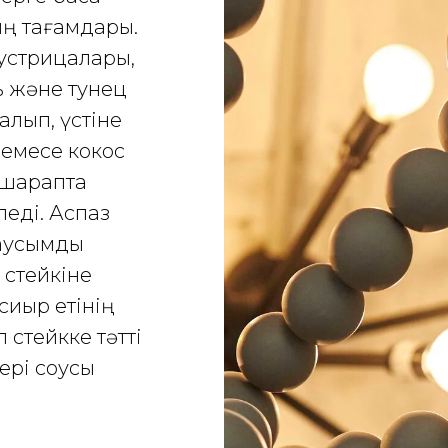
ың тағамдары.
 устрицалары,
сь және тунец
алып, үстіне
немесе кокос
қ шарапта
леді. Аспаз
аусымдық
 стейкіне
сиыр етінің
л стейкке тәтті
ері соусы