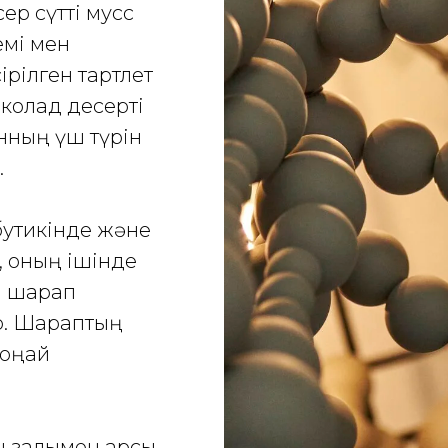
ер сүтті мусс
емі мен
ірілген тартлет
колад десерті
анның үш түрін
.
утикінде және
, оның ішінде
ті шарап
р. Шараптың
 оңай
қ залымен қарсы