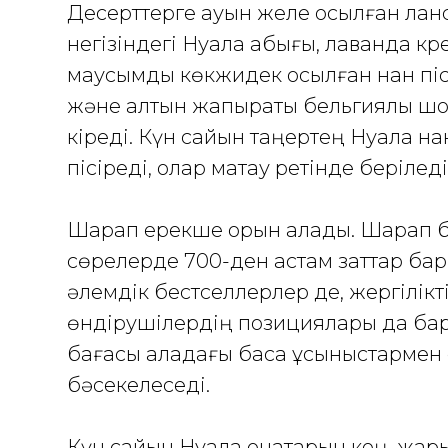
Десерттерге қауын желе қосылған ланс
негізіндегі Нуала қабығы, лаванда кр
маусымдық көкжидек қосылған нан піс
және алтын жапырақты бельгиялық шо
кіреді. Күн сайын таңертең Нуала н
пісіреді, олар мақтау ретінде беріледі
Шарап ерекше орын алады. Шарап б
сөрелерде 700-ден астам заттар бар
әлемдік бестселлерлер де, жергілік
өндірушілердің позициялары да ба
бағасы қаладағы басқа ұсыныстармен
бәсекелеседі.
Күн сайын Нуала қонақтарын кең, жары